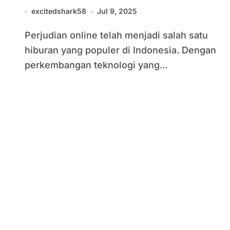
dan Kontroversi
excitedshark58
Jul 9, 2025
Perjudian online telah menjadi salah satu
hiburan yang populer di Indonesia. Dengan
perkembangan teknologi yang...