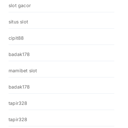
slot gacor
situs slot
cipit88
badak178
mamibet slot
badak178
tapir328
tapir328