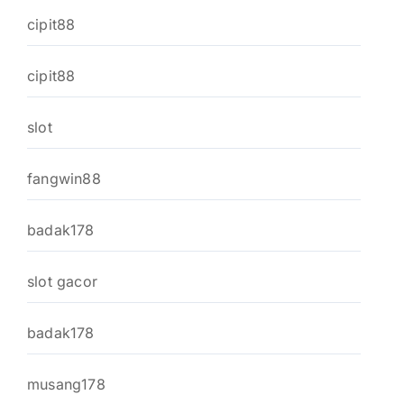
cipit88
cipit88
slot
fangwin88
badak178
slot gacor
badak178
musang178