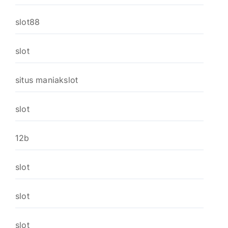
slot88
slot
situs maniakslot
slot
12b
slot
slot
slot